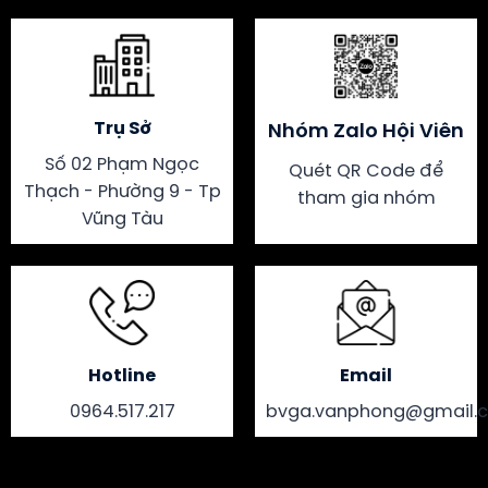
Trụ Sở
Nhóm Zalo Hội Viên
Số 02 Phạm Ngọc
Quét QR Code để
Thạch - Phường 9 - Tp
tham gia nhóm
Vũng Tàu
Hotline
Email
0964.517.217
bvga.vanphong@gmail.