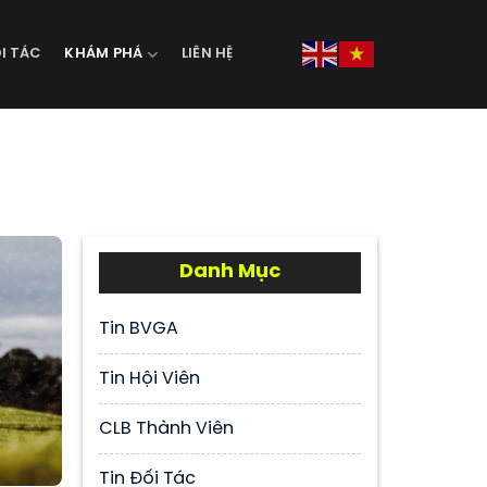
I TÁC
KHÁM PHÁ
LIÊN HỆ
Danh Mục
Tin BVGA
Tin Hội Viên
CLB Thành Viên
Tin Đối Tác