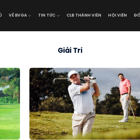
Ủ
VỀ BVGA
TIN TỨC
CLB THÀNH VIÊN
HỘI VIÊN
ĐỐ
Giải Trí