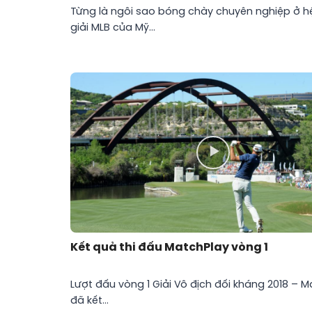
Từng là ngôi sao bóng chày chuyên nghiệp ở h
giải MLB của Mỹ...
Kết quả thi đấu MatchPlay vòng 1
Lượt đấu vòng 1 Giải Vô địch đối kháng 2018 – M
đã kết...