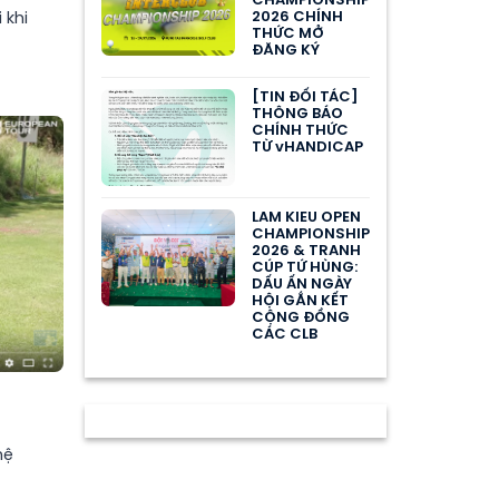
CHAMPIONSHIP
 khi
2026 CHÍNH
THỨC MỞ
ĐĂNG KÝ
[TIN ĐỐI TÁC]
THÔNG BÁO
CHÍNH THỨC
TỪ vHANDICAP
LAM KIEU OPEN
CHAMPIONSHIP
2026 & TRANH
CÚP TỨ HÙNG:
DẤU ẤN NGÀY
HỘI GẮN KẾT
CỘNG ĐỒNG
CÁC CLB
hệ