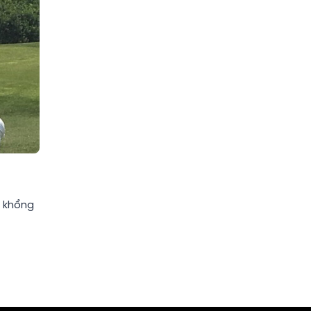
u khổng