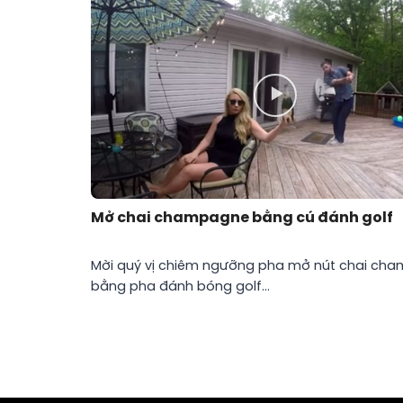
Mở chai champagne bằng cú đánh golf
Mời quý vị chiêm ngưỡng pha mở nút chai ch
bằng pha đánh bóng golf...