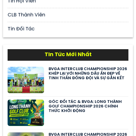
Tin Hội Viên
CLB Thành Viên
Tin Đối Tác
TIn Tức Mới Nhất
BVGA INTERCLUB CHAMPIONSHIP 2026
KHÉP LẠI VỚI NHỮNG DẤU ẤN ĐẸP VỀ
TINH THẦN ĐỒNG ĐỘI VÀ SỰ GẮN KẾT
GÓC ĐỐI TÁC & BVGA: LONG THÀNH
GOLF CHAMPIONSHIP 2026 CHÍNH
THỨC KHỞI ĐỘNG
BVGA INTERCLUB CHAMPIONSHIP 2026