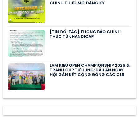
CHÍNH THỨC MỞ ĐĂNG KÝ
[TIN ĐỐI TÁC] THÔNG BÁO CHÍNH
THỨC TỪ vHANDICAP
LAM KIEU OPEN CHAMPIONSHIP 2026 &
TRANH CÚP TỨ HÙNG: DẤU ẤN NGÀY
HỘI GẮN KẾT CỘNG ĐỒNG CÁC CLB