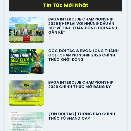
TIn Tức Mới Nhất
BVGA INTERCLUB CHAMPIONSHIP
2026 KHÉP LẠI VỚI NHỮNG DẤU ẤN
ĐẸP VỀ TINH THẦN ĐỒNG ĐỘI VÀ SỰ
GẮN KẾT
GÓC ĐỐI TÁC & BVGA: LONG THÀNH
GOLF CHAMPIONSHIP 2026 CHÍNH
THỨC KHỞI ĐỘNG
BVGA INTERCLUB CHAMPIONSHIP
2026 CHÍNH THỨC MỞ ĐĂNG KÝ
[TIN ĐỐI TÁC] THÔNG BÁO CHÍNH
THỨC TỪ vHANDICAP