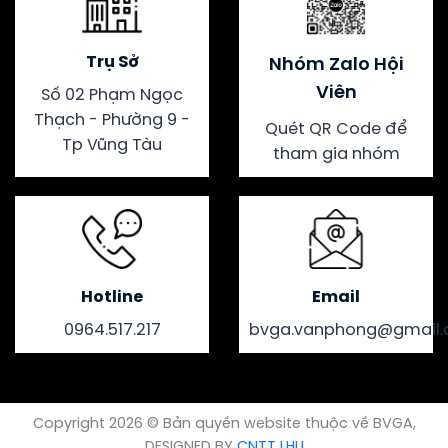
Trụ Sở
Nhóm Zalo Hội
Viên
Số 02 Phạm Ngọc
Thạch - Phường 9 -
Quét QR Code để
Tp Vũng Tàu
tham gia nhóm
Hotline
Email
0964.517.217
bvga.vanphong@gmail
Copyright 2026 © Bản quyền website thuộc về BVGA,
DESIGNED BY
CNTT LHU