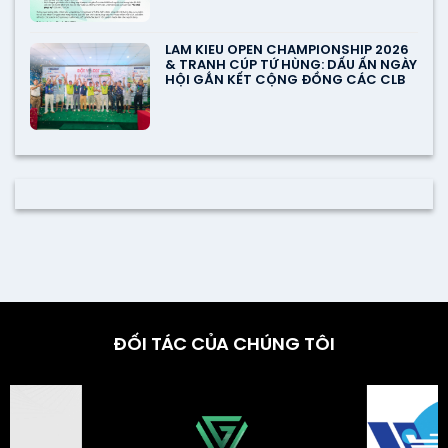
LAM KIEU OPEN CHAMPIONSHIP 2026
& TRANH CÚP TỨ HÙNG: DẤU ẤN NGÀY
HỘI GẮN KẾT CỘNG ĐỒNG CÁC CLB
ĐỐI TÁC CỦA CHÚNG TÔI