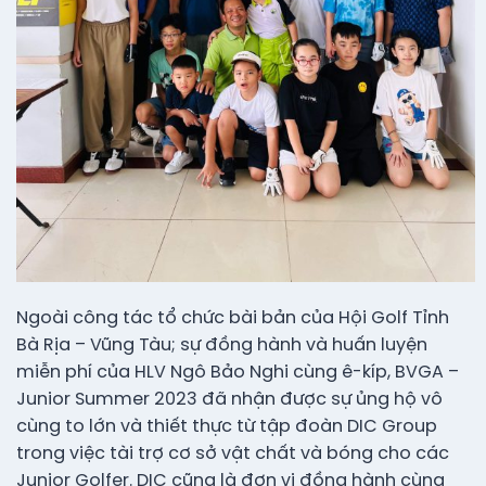
Ngoài công tác tổ chức bài bản của Hội Golf Tỉnh
Bà Rịa – Vũng Tàu; sự đồng hành và huấn luyện
miễn phí của HLV Ngô Bảo Nghi cùng ê-kíp, BVGA –
Junior Summer 2023 đã nhận được sự ủng hộ vô
cùng to lớn và thiết thực từ tập đoàn DIC Group
trong việc tài trợ cơ sở vật chất và bóng cho các
Junior Golfer. DIC cũng là đơn vị đồng hành cùng