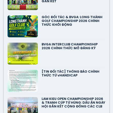
GẮN KẾT
GÓC ĐỐI TÁC & BVGA: LONG THÀNH
GOLF CHAMPIONSHIP 2026 CHÍNH
THỨC KHỞI ĐỘNG
BVGA INTERCLUB CHAMPIONSHIP
2026 CHÍNH THỨC MỞ ĐĂNG KÝ
[TIN ĐỐI TÁC] THÔNG BÁO CHÍNH
THỨC TỪ vHANDICAP
LAM KIEU OPEN CHAMPIONSHIP 2026
& TRANH CÚP TỨ HÙNG: DẤU ẤN NGÀY
HỘI GẮN KẾT CỘNG ĐỒNG CÁC CLB