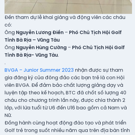
Đến tham dự lễ khai giảng và động viên các cháu
có:
Ông
Nguyễn Lương Điền
–
Phó Chủ Tịch Hội Golf
Tỉnh Bà Rịa – Vũng Tàu
Ông
Nguyễn Hùng Cường
–
Phó Chủ Tịch Hội Golf
Tỉnh Bà Rịa- Vũng Tàu
.
.
BVGA – Junior Summer 2023
nhận được sự tham
gia đăng ký của đông đảo các bạn trẻ là con Hội
viên BVGA. Để đảm bảo chất lượng giảng dạy và
luyện tập theo kế hoạch, BTC đã chốt số lượng 40
cháu cho chương trình lần này, được chia thành 2
lớp, với lứa tuổi từ U6 đến U16 bao gồm cả Nam và
Nữ.
Đồng hành cùng hoạt động đào tạo và phát triển
Golf trẻ trong suốt nhiều năm qua trên địa bàn tỉnh