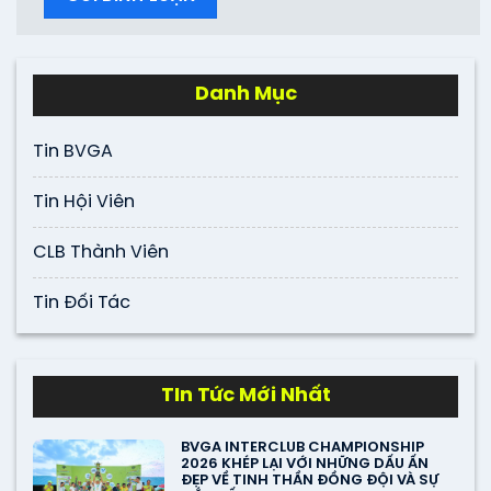
Danh Mục
Tin BVGA
Tin Hội Viên
CLB Thành Viên
Tin Đối Tác
TIn Tức Mới Nhất
BVGA INTERCLUB CHAMPIONSHIP
2026 KHÉP LẠI VỚI NHỮNG DẤU ẤN
ĐẸP VỀ TINH THẦN ĐỒNG ĐỘI VÀ SỰ