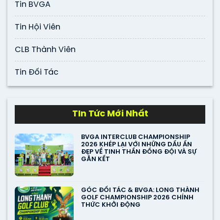
Tin BVGA
Tin Hội Viên
CLB Thành Viên
Tin Đối Tác
TIn Tức Mới Nhất
BVGA INTERCLUB CHAMPIONSHIP
2026 KHÉP LẠI VỚI NHỮNG DẤU ẤN
ĐẸP VỀ TINH THẦN ĐỒNG ĐỘI VÀ SỰ
GẮN KẾT
GÓC ĐỐI TÁC & BVGA: LONG THÀNH
GOLF CHAMPIONSHIP 2026 CHÍNH
THỨC KHỞI ĐỘNG