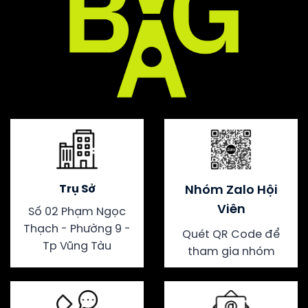
Trụ Sở
Nhóm Zalo Hội
Viên
Số 02 Phạm Ngọc
Thạch - Phường 9 -
Quét QR Code để
Tp Vũng Tàu
tham gia nhóm