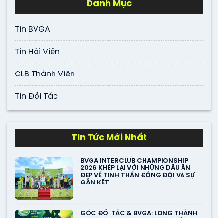
Danh Mục
Tin BVGA
Tin Hội Viên
CLB Thành Viên
Tin Đối Tác
TIn Tức Mới Nhất
BVGA INTERCLUB CHAMPIONSHIP
2026 KHÉP LẠI VỚI NHỮNG DẤU ẤN
ĐẸP VỀ TINH THẦN ĐỒNG ĐỘI VÀ SỰ
GẮN KẾT
GÓC ĐỐI TÁC & BVGA: LONG THÀNH