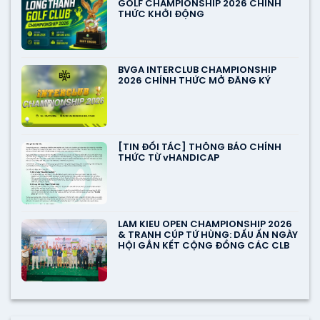
GOLF CHAMPIONSHIP 2026 CHÍNH
THỨC KHỞI ĐỘNG
BVGA INTERCLUB CHAMPIONSHIP
2026 CHÍNH THỨC MỞ ĐĂNG KÝ
[TIN ĐỐI TÁC] THÔNG BÁO CHÍNH
THỨC TỪ vHANDICAP
LAM KIEU OPEN CHAMPIONSHIP 2026
& TRANH CÚP TỨ HÙNG: DẤU ẤN NGÀY
HỘI GẮN KẾT CỘNG ĐỒNG CÁC CLB