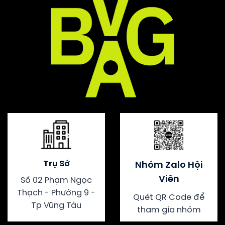
Trụ Sở
Nhóm Zalo Hội
Viên
Số 02 Phạm Ngọc
Thạch - Phường 9 -
Quét QR Code để
Tp Vũng Tàu
tham gia nhóm