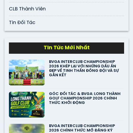
CLB Thành Viên
Tin Đối Tác
TIn Tức Mới Nhất
BVGA INTERCLUB CHAMPIONSHIP
2026 KHÉP LẠI VỚI NHỮNG DẤU ẤN
ĐẸP VỀ TINH THẦN ĐỒNG ĐỘI VÀ SỰ
GẮN KẾT
GÓC ĐỐI TÁC & BVGA: LONG THÀNH
GOLF CHAMPIONSHIP 2026 CHÍNH
THỨC KHỞI ĐỘNG
BVGA INTERCLUB CHAMPIONSHIP
2026 CHÍNH THỨC MỞ ĐĂNG KÝ