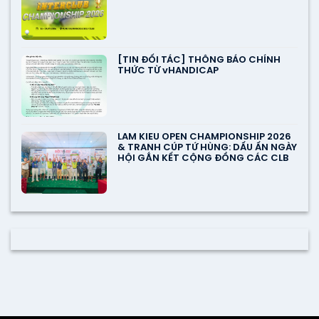
[TIN ĐỐI TÁC] THÔNG BÁO CHÍNH
THỨC TỪ vHANDICAP
LAM KIEU OPEN CHAMPIONSHIP 2026
& TRANH CÚP TỨ HÙNG: DẤU ẤN NGÀY
HỘI GẮN KẾT CỘNG ĐỒNG CÁC CLB