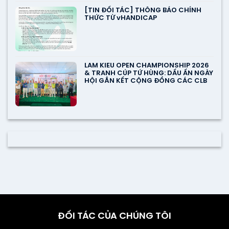
[TIN ĐỐI TÁC] THÔNG BÁO CHÍNH
THỨC TỪ vHANDICAP
LAM KIEU OPEN CHAMPIONSHIP 2026
& TRANH CÚP TỨ HÙNG: DẤU ẤN NGÀY
HỘI GẮN KẾT CỘNG ĐỒNG CÁC CLB
ĐỐI TÁC CỦA CHÚNG TÔI