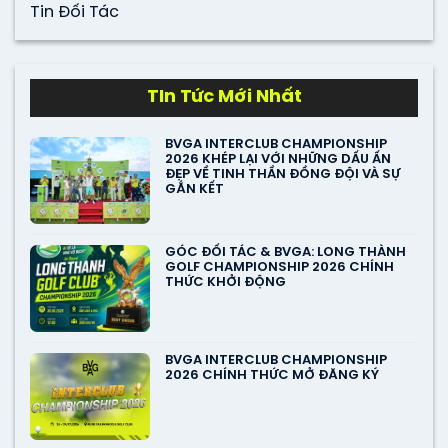
Tin Đối Tác
TIn Tức Mới Nhất
BVGA INTERCLUB CHAMPIONSHIP
2026 KHÉP LẠI VỚI NHỮNG DẤU ẤN
ĐẸP VỀ TINH THẦN ĐỒNG ĐỘI VÀ SỰ
GẮN KẾT
GÓC ĐỐI TÁC & BVGA: LONG THÀNH
GOLF CHAMPIONSHIP 2026 CHÍNH
THỨC KHỞI ĐỘNG
BVGA INTERCLUB CHAMPIONSHIP
2026 CHÍNH THỨC MỞ ĐĂNG KÝ