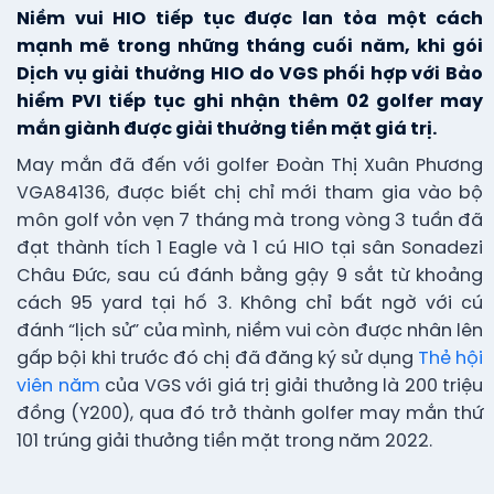
Niềm vui HIO tiếp tục được lan tỏa một cách
mạnh mẽ trong những tháng cuối năm, khi gói
Dịch vụ giải thưởng HIO do VGS phối hợp với Bảo
hiểm PVI tiếp tục ghi nhận thêm 02 golfer may
mắn giành được giải thưởng tiền mặt giá trị.
May mắn đã đến với golfer Đoàn Thị Xuân Phương
VGA84136, được biết chị chỉ mới tham gia vào bộ
môn golf vỏn vẹn 7 tháng mà trong vòng 3 tuần đã
đạt thành tích 1 Eagle và 1 cú HIO tại sân Sonadezi
Châu Đức, sau cú đánh bằng gậy 9 sắt từ khoảng
cách 95 yard tại hố 3. Không chỉ bất ngờ với cú
đánh “lịch sử” của mình, niềm vui còn được nhân lên
gấp bội khi trước đó chị đã đăng ký sử dụng
Thẻ hội
viên năm
của VGS với giá trị giải thưởng là 200 triệu
đồng (Y200), qua đó trở thành golfer may mắn thứ
101 trúng giải thưởng tiền mặt trong năm 2022.