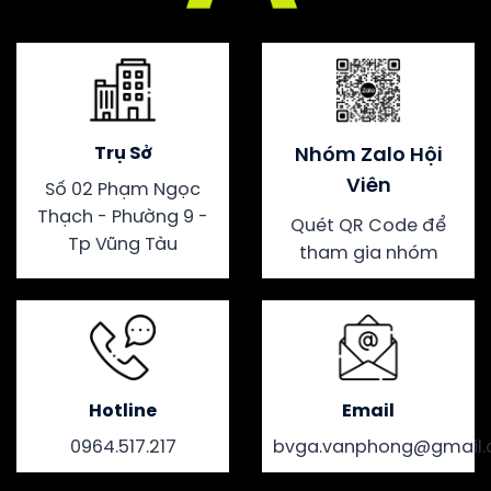
Trụ Sở
Nhóm Zalo Hội
Viên
Số 02 Phạm Ngọc
Thạch - Phường 9 -
Quét QR Code để
Tp Vũng Tàu
tham gia nhóm
Hotline
Email
0964.517.217
bvga.vanphong@gmail