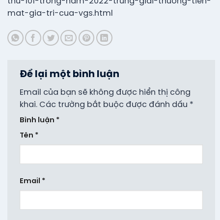
thu-101-trong-nam-2022-trung-giai-thuong-tien-
mat-gia-tri-cua-vgs.html
Để lại một bình luận
Email của bạn sẽ không được hiển thị công
khai.
Các trường bắt buộc được đánh dấu
*
Bình luận
*
Tên
*
Email
*