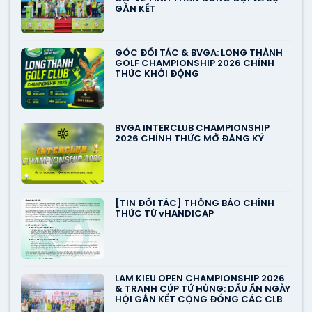
GẮN KẾT
GÓC ĐỐI TÁC & BVGA: LONG THÀNH
GOLF CHAMPIONSHIP 2026 CHÍNH
THỨC KHỞI ĐỘNG
BVGA INTERCLUB CHAMPIONSHIP
2026 CHÍNH THỨC MỞ ĐĂNG KÝ
[TIN ĐỐI TÁC] THÔNG BÁO CHÍNH
THỨC TỪ vHANDICAP
LAM KIEU OPEN CHAMPIONSHIP 2026
& TRANH CÚP TỨ HÙNG: DẤU ẤN NGÀY
HỘI GẮN KẾT CỘNG ĐỒNG CÁC CLB