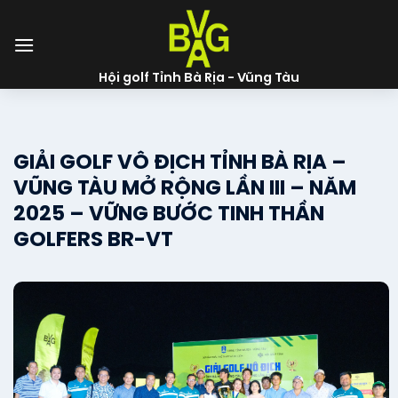
Skip
to
content
Hội golf Tỉnh Bà Rịa - Vũng Tàu
GIẢI GOLF VÔ ĐỊCH TỈNH BÀ RỊA –
VŨNG TÀU MỞ RỘNG LẦN III – NĂM
2025 – VỮNG BƯỚC TINH THẦN
GOLFERS BR-VT