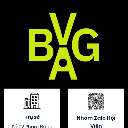
Trụ Sở
Nhóm Zalo Hội
Viên
Số 02 Phạm Ngọc