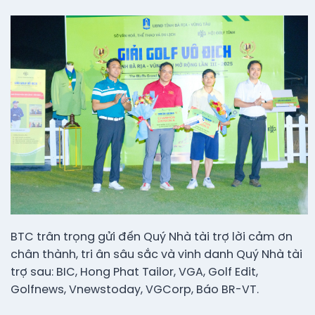
BTC trân trọng gửi đến Quý Nhà tài trợ lời cảm ơn
chân thành, tri ân sâu sắc và vinh danh Quý Nhà tài
trợ sau: BIC, Hong Phat Tailor, VGA, Golf Edit,
Golfnews, Vnewstoday, VGCorp, Báo BR-VT.