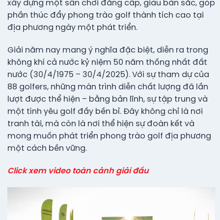
xây dựng một sân chơi đẳng cấp, giàu bản sắc, góp
phần thúc đẩy phong trào golf thành tích cao tại
địa phương ngày một phát triển.
Giải năm nay mang ý nghĩa đặc biệt, diễn ra trong
không khí cả nước kỷ niệm 50 năm thống nhất đất
nước (30/4/1975 – 30/4/2025). Với sự tham dự của
88 golfers, những màn trình diễn chất lượng đã lần
lượt được thể hiện – bằng bản lĩnh, sự tập trung và
một tình yêu golf đầy bền bỉ. Đây không chỉ là nơi
tranh tài, mà còn là nơi thể hiện sự đoàn kết và
mong muốn phát triển phong trào golf địa phương
một cách bền vững.
Click xem video toàn cảnh giải đấu