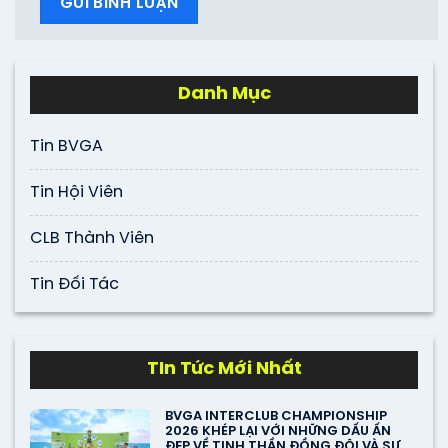
Danh Mục
Tin BVGA
Tin Hội Viên
CLB Thành Viên
Tin Đối Tác
TIn Tức Mới Nhất
BVGA INTERCLUB CHAMPIONSHIP
2026 KHÉP LẠI VỚI NHỮNG DẤU ẤN
ĐẸP VỀ TINH THẦN ĐỒNG ĐỘI VÀ SỰ