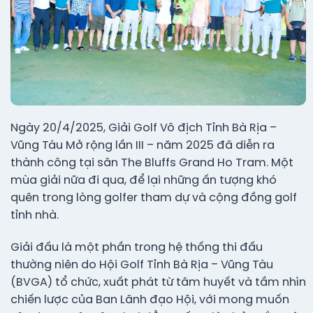
Ngày 20/4/2025, Giải Golf Vô địch Tỉnh Bà Rịa –
Vũng Tàu Mở rộng lần III – năm 2025 đã diễn ra
thành công tại sân The Bluffs Grand Ho Tram. Một
mùa giải nữa đi qua, để lại những ấn tượng khó
quên trong lòng golfer tham dự và cộng đồng golf
tỉnh nhà.
Giải đấu là một phần trong hệ thống thi đấu
thường niên do Hội Golf Tỉnh Bà Rịa – Vũng Tàu
(BVGA) tổ chức, xuất phát từ tâm huyết và tầm nhìn
chiến lược của Ban Lãnh đạo Hội, với mong muốn