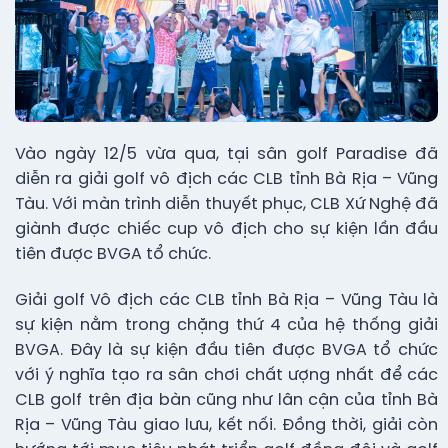
Vào ngày 12/5 vừa qua, tại sân golf Paradise đã
diễn ra giải golf vô địch các CLB tỉnh Bà Rịa – Vũng
Tàu. Với màn trình diễn thuyết phục, CLB Xứ Nghệ đã
giành được chiếc cup vô địch cho sự kiện lần đầu
tiên được BVGA tổ chức.
Giải golf Vô địch các CLB tỉnh Bà Rịa – Vũng Tàu là
sự kiện nằm trong chặng thứ 4 của hệ thống giải
BVGA. Đây là sự kiện đầu tiên được BVGA tổ chức
với ý nghĩa tạo ra sân chơi chất ượng nhất để các
CLB golf trên địa bàn cũng như lân cận của tỉnh Bà
Rịa – Vũng Tàu giao lưu, kết nối. Đồng thời, giải còn