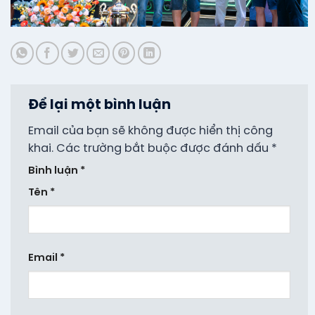
Để lại một bình luận
Email của bạn sẽ không được hiển thị công
khai.
Các trường bắt buộc được đánh dấu
*
Bình luận
*
Tên
*
Email
*