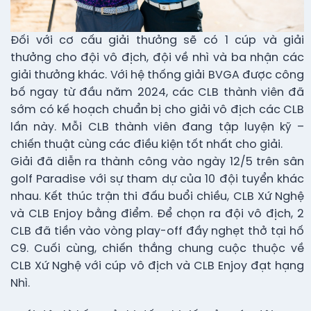
Đối với cơ cấu giải thưởng sẽ có 1 cúp và giải
thưởng cho đội vô địch, đội về nhì và ba nhận các
giải thưởng khác. Với hệ thống giải BVGA được công
bố ngay từ đầu năm 2024, các CLB thành viên đã
sớm có kế hoạch chuẩn bị cho giải vô địch các CLB
lần này. Mỗi CLB thành viên đang tập luyện kỹ –
chiến thuật cùng các điều kiện tốt nhất cho giải.
Giải đã diễn ra thành công vào ngày 12/5 trên sân
golf Paradise với sự tham dự của 10 đội tuyển khác
nhau. Kết thúc trận thi đấu buổi chiều, CLB Xứ Nghệ
và CLB Enjoy bằng điểm. Để chọn ra đội vô địch, 2
CLB đã tiền vào vòng play-off đầy nghẹt thở tại hố
C9. Cuối cùng, chiến thắng chung cuộc thuộc về
CLB Xứ Nghệ với cúp vô địch và CLB Enjoy đạt hạng
Nhì.