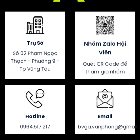
Trụ Sở
Nhóm Zalo Hội
Viên
Số 02 Phạm Ngọc
Thạch - Phường 9 -
Quét QR Code để
Tp Vũng Tàu
tham gia nhóm
Hotline
Email
0964.517.217
bvga.vanphong@gmail