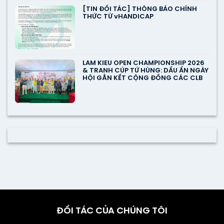
[TIN ĐỐI TÁC] THÔNG BÁO CHÍNH
THỨC TỪ vHANDICAP
LAM KIEU OPEN CHAMPIONSHIP 2026
& TRANH CÚP TỨ HÙNG: DẤU ẤN NGÀY
HỘI GẮN KẾT CỘNG ĐỒNG CÁC CLB
ĐỐI TÁC CỦA CHÚNG TÔI