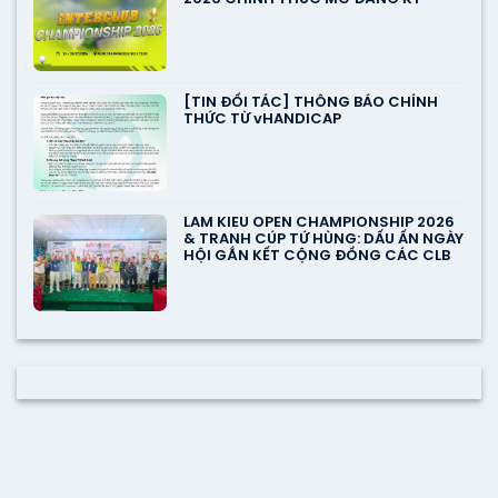
[TIN ĐỐI TÁC] THÔNG BÁO CHÍNH
THỨC TỪ vHANDICAP
LAM KIEU OPEN CHAMPIONSHIP 2026
& TRANH CÚP TỨ HÙNG: DẤU ẤN NGÀY
HỘI GẮN KẾT CỘNG ĐỒNG CÁC CLB