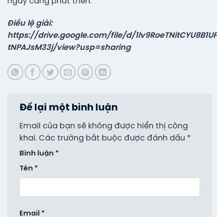
ngày càng phát triển.
Điều lệ giải:
https://drive.google.com/file/d/1lv9RoeTNitCYU8B1
tNPAJsM33j/view?usp=sharing
Để lại một bình luận
Email của bạn sẽ không được hiển thị công
khai.
Các trường bắt buộc được đánh dấu
*
Bình luận
*
Tên
*
Email
*