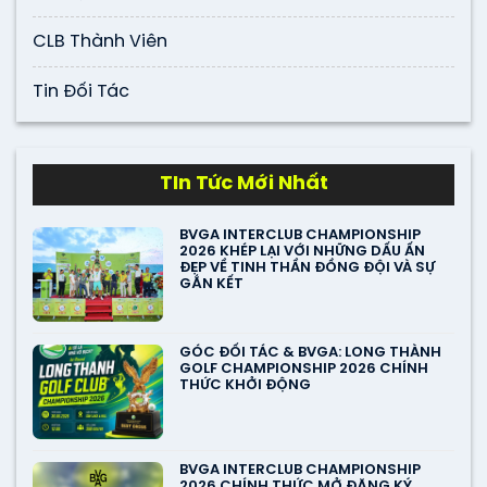
CLB Thành Viên
Tin Đối Tác
TIn Tức Mới Nhất
BVGA INTERCLUB CHAMPIONSHIP
2026 KHÉP LẠI VỚI NHỮNG DẤU ẤN
ĐẸP VỀ TINH THẦN ĐỒNG ĐỘI VÀ SỰ
GẮN KẾT
GÓC ĐỐI TÁC & BVGA: LONG THÀNH
GOLF CHAMPIONSHIP 2026 CHÍNH
THỨC KHỞI ĐỘNG
BVGA INTERCLUB CHAMPIONSHIP
2026 CHÍNH THỨC MỞ ĐĂNG KÝ