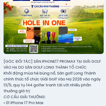
[GÓC ĐỐI TÁC] SĂN IPHONE17 PROMAX TẠI GIẢI GOLF
VÀO HẠ DO SÂN GOLF LONG THÀNH TỔ CHỨC
Khởi động mùa hè bùng nổ, Sân golf Long Thành
chính thức tổ chức Giải Golf Vào Hạ 2026 vào ngày
13/5, quy tụ 144 golfer tranh tài với nhiều phần
thưởng giá trị:
CƠ CẤU GIẢI THƯỞNG:
• 01 iPhone 17 Pro Max