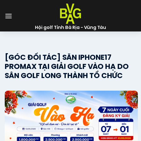
Skip
to
content
Hội golf Tỉnh Bà Rịa - Vũng Tàu
[GÓC ĐỐI TÁC] SĂN IPHONE17
PROMAX TẠI GIẢI GOLF VÀO HẠ DO
SÂN GOLF LONG THÀNH TỔ CHỨC