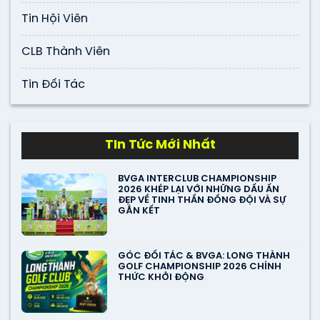
Tin Hội Viên
CLB Thành Viên
Tin Đối Tác
TIn Tức Mới Nhất
BVGA INTERCLUB CHAMPIONSHIP
2026 KHÉP LẠI VỚI NHỮNG DẤU ẤN
ĐẸP VỀ TINH THẦN ĐỒNG ĐỘI VÀ SỰ
GẮN KẾT
GÓC ĐỐI TÁC & BVGA: LONG THÀNH
GOLF CHAMPIONSHIP 2026 CHÍNH
THỨC KHỞI ĐỘNG