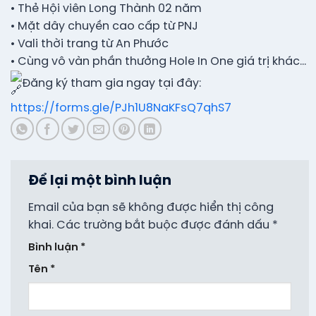
• Thẻ Hội viên Long Thành 02 năm
• Mặt dây chuyền cao cấp từ PNJ
• Vali thời trang từ An Phước
• Cùng vô vàn phần thưởng Hole In One giá trị khác…
Đăng ký tham gia ngay tại đây:
https://forms.gle/PJh1U8NaKFsQ7qhS7
Để lại một bình luận
Email của bạn sẽ không được hiển thị công
khai.
Các trường bắt buộc được đánh dấu
*
Bình luận
*
Tên
*