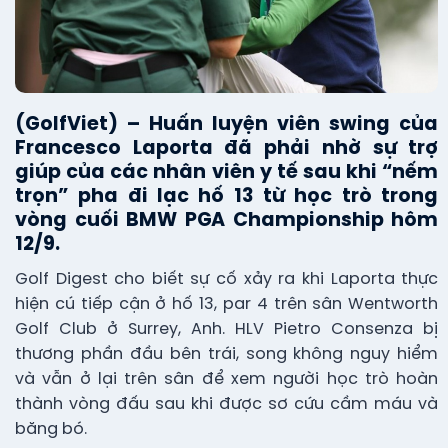
(GolfViet) – Huấn luyện viên swing của
Francesco Laporta đã phải nhờ sự trợ
giúp của các nhân viên y tế sau khi “nếm
trọn” pha đi lạc hố 13 từ học trò trong
vòng cuối BMW PGA Championship hôm
12/9.
Golf Digest cho biết sự cố xảy ra khi Laporta thực
hiện cú tiếp cận ở hố 13, par 4 trên sân Wentworth
Golf Club ở Surrey, Anh. HLV Pietro Consenza bị
thương phần đầu bên trái, song không nguy hiểm
và vẫn ở lại trên sân để xem người học trò hoàn
thành vòng đấu sau khi được sơ cứu cầm máu và
băng bó.