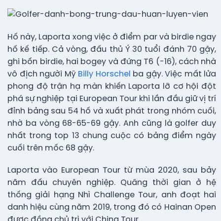
Hố này, Laporta xong việc ở điểm par và birdie ngay
hố kế tiếp. Cả vòng, đấu thủ Ý 30 tuổi đánh 70 gậy,
ghi bốn birdie, hai bogey và đứng T6 (-16), cách nhà
vô địch người Mỹ
Billy Horschel
ba gậy. Việc mất lửa
phong độ trận hạ màn khiến Laporta lỡ cơ hội đột
phá sự nghiệp tại European Tour khi lần đầu giữ vị trí
đỉnh bảng sau 54 hố và xuất phát trong nhóm cuối,
nhờ ba vòng 68-65-69 gậy. Anh cũng là golfer duy
nhất trong top 13 chung cuộc có bảng điểm ngày
cuối trên mốc 68 gậy.
Laporta vào European Tour từ mùa 2020, sau bảy
năm đấu chuyên nghiệp. Quãng thời gian ở hệ
thống giải hạng Nhì Challenge Tour, anh đoạt hai
danh hiệu cùng năm 2019, trong đó có Hainan Open
được đồng chủ trì với China Tour.