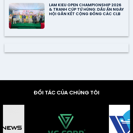
LAM KIEU OPEN CHAMPIONSHIP 2026
& TRANH CÚP TỨ HÙNG: DẤU ẤN NGÀY
HỘI GẮN KẾT CỘNG ĐỒNG CÁC CLB
ĐỐI TÁC CỦA CHÚNG TÔI