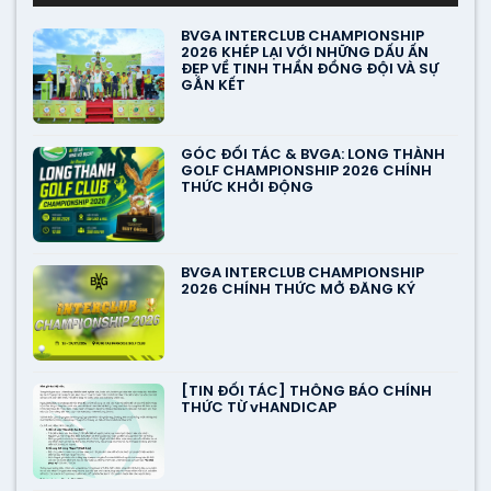
BVGA INTERCLUB CHAMPIONSHIP
2026 KHÉP LẠI VỚI NHỮNG DẤU ẤN
ĐẸP VỀ TINH THẦN ĐỒNG ĐỘI VÀ SỰ
GẮN KẾT
GÓC ĐỐI TÁC & BVGA: LONG THÀNH
GOLF CHAMPIONSHIP 2026 CHÍNH
THỨC KHỞI ĐỘNG
BVGA INTERCLUB CHAMPIONSHIP
2026 CHÍNH THỨC MỞ ĐĂNG KÝ
[TIN ĐỐI TÁC] THÔNG BÁO CHÍNH
THỨC TỪ vHANDICAP