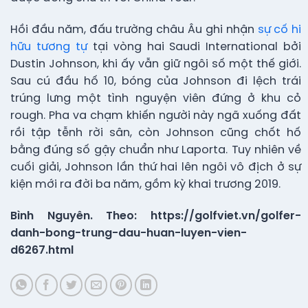
Hồi đầu năm, đấu trường châu Âu ghi nhận
sự cố hi
hữu tương tự
tại vòng hai Saudi International bởi
Dustin Johnson, khi ấy vẫn giữ ngôi số một thế giới.
Sau cú đầu hố 10, bóng của Johnson đi lệch trái
trúng lưng một tình nguyện viên đứng ở khu cỏ
rough. Pha va chạm khiến người này ngã xuống đất
rồi tập tễnh rời sân, còn Johnson cũng chốt hố
bằng đúng số gậy chuẩn như Laporta. Tuy nhiên về
cuối giải, Johnson lần thứ hai lên ngôi vô địch ở sự
kiện mới ra đời ba năm, gồm kỳ khai trương 2019.
Bình Nguyên. Theo: https://golfviet.vn/golfer-
danh-bong-trung-dau-huan-luyen-vien-
d6267.html