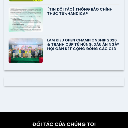
[TIN ĐỐI TÁC] THÔNG BÁO CHÍNH
THỨC TỪ vHANDICAP
LAM KIEU OPEN CHAMPIONSHIP 2026
& TRANH CÚP TỨ HÙNG: DẤU ẤN NGÀY
HỘI GẮN KẾT CỘNG ĐỒNG CÁC CLB
ĐỐI TÁC CỦA CHÚNG TÔI