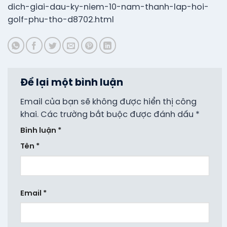
dich-giai-dau-ky-niem-10-nam-thanh-lap-hoi-
golf-phu-tho-d8702.html
Để lại một bình luận
Email của bạn sẽ không được hiển thị công
khai.
Các trường bắt buộc được đánh dấu
*
Bình luận
*
Tên
*
Email
*