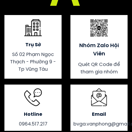
Trụ Sở
Nhóm Zalo Hội
Viên
Số 02 Phạm Ngọc
Thạch - Phường 9 -
Quét QR Code để
Tp Vũng Tàu
tham gia nhóm
Hotline
Email
0964.517.217
bvga.vanphong@gmail