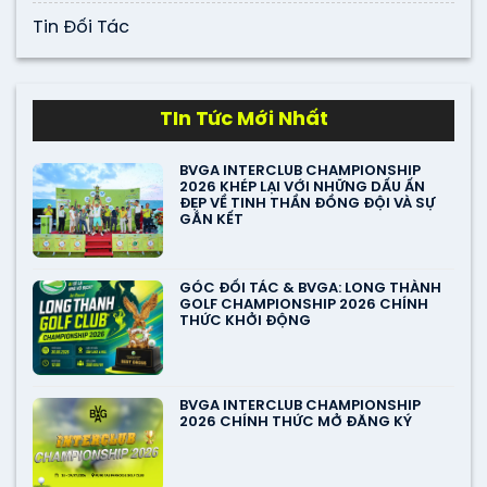
Tin Đối Tác
TIn Tức Mới Nhất
BVGA INTERCLUB CHAMPIONSHIP
2026 KHÉP LẠI VỚI NHỮNG DẤU ẤN
ĐẸP VỀ TINH THẦN ĐỒNG ĐỘI VÀ SỰ
GẮN KẾT
GÓC ĐỐI TÁC & BVGA: LONG THÀNH
GOLF CHAMPIONSHIP 2026 CHÍNH
THỨC KHỞI ĐỘNG
BVGA INTERCLUB CHAMPIONSHIP
2026 CHÍNH THỨC MỞ ĐĂNG KÝ