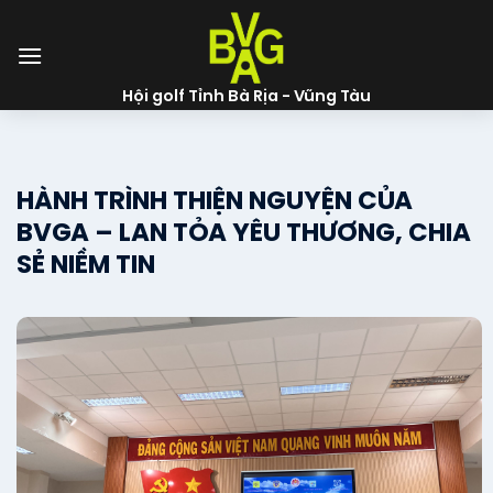
Skip
to
content
Hội golf Tỉnh Bà Rịa - Vũng Tàu
HÀNH TRÌNH THIỆN NGUYỆN CỦA
BVGA – LAN TỎA YÊU THƯƠNG, CHIA
SẺ NIỀM TIN