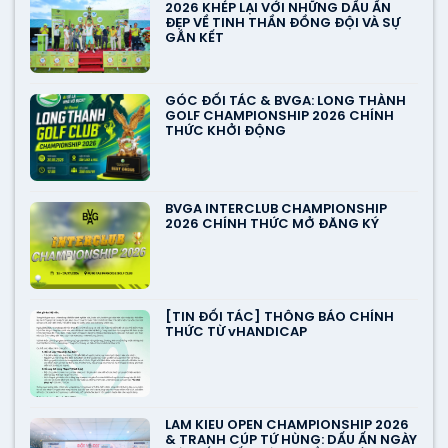
2026 KHÉP LẠI VỚI NHỮNG DẤU ẤN
ĐẸP VỀ TINH THẦN ĐỒNG ĐỘI VÀ SỰ
GẮN KẾT
GÓC ĐỐI TÁC & BVGA: LONG THÀNH
GOLF CHAMPIONSHIP 2026 CHÍNH
THỨC KHỞI ĐỘNG
BVGA INTERCLUB CHAMPIONSHIP
2026 CHÍNH THỨC MỞ ĐĂNG KÝ
[TIN ĐỐI TÁC] THÔNG BÁO CHÍNH
THỨC TỪ vHANDICAP
LAM KIEU OPEN CHAMPIONSHIP 2026
& TRANH CÚP TỨ HÙNG: DẤU ẤN NGÀY