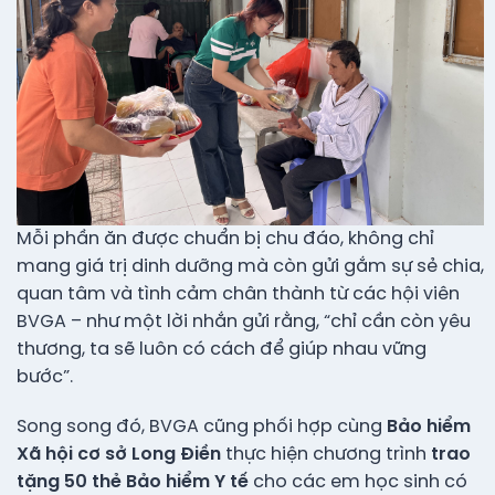
Mỗi phần ăn được chuẩn bị chu đáo, không chỉ
mang giá trị dinh dưỡng mà còn gửi gắm sự sẻ chia,
quan tâm và tình cảm chân thành từ các hội viên
BVGA – như một lời nhắn gửi rằng, “chỉ cần còn yêu
thương, ta sẽ luôn có cách để giúp nhau vững
bước”.
Song song đó, BVGA cũng phối hợp cùng
Bảo hiểm
Xã hội cơ sở Long Điền
thực hiện chương trình
trao
tặng 50 thẻ Bảo hiểm Y tế
cho các em học sinh có