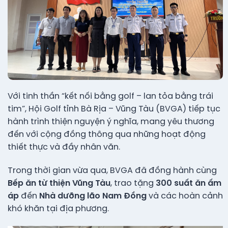
Với tinh thần “kết nối bằng golf – lan tỏa bằng trái
tim”, Hội Golf tỉnh Bà Rịa – Vũng Tàu (BVGA) tiếp tục
hành trình thiện nguyện ý nghĩa, mang yêu thương
đến với cộng đồng thông qua những hoạt động
thiết thực và đầy nhân văn.
Trong thời gian vừa qua, BVGA đã đồng hành cùng
Bếp ăn từ thiện Vũng Tàu
, trao tặng
300 suất ăn ấm
áp
đến
Nhà dưỡng lão Nam Đồng
và các hoàn cảnh
khó khăn tại địa phương.