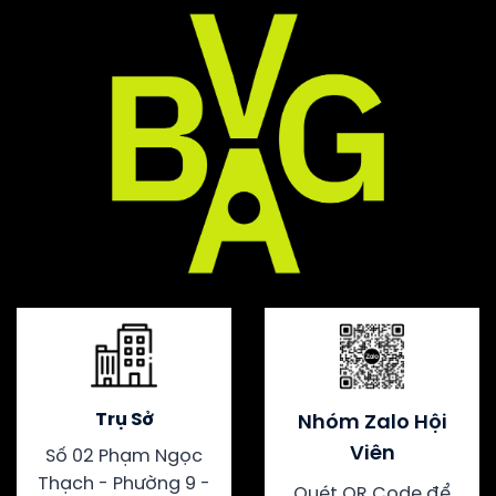
Trụ Sở
Nhóm Zalo Hội
Viên
Số 02 Phạm Ngọc
Thạch - Phường 9 -
Quét QR Code để