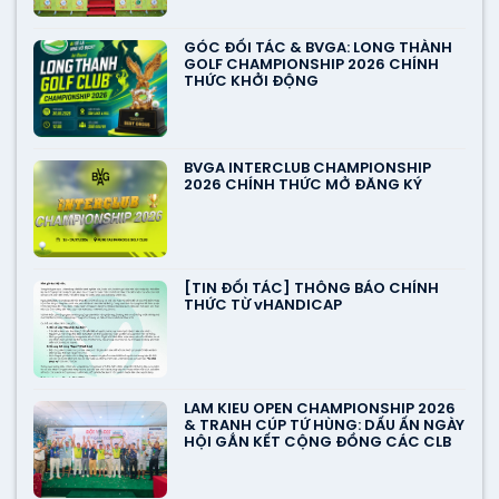
GÓC ĐỐI TÁC & BVGA: LONG THÀNH
GOLF CHAMPIONSHIP 2026 CHÍNH
THỨC KHỞI ĐỘNG
BVGA INTERCLUB CHAMPIONSHIP
2026 CHÍNH THỨC MỞ ĐĂNG KÝ
[TIN ĐỐI TÁC] THÔNG BÁO CHÍNH
THỨC TỪ vHANDICAP
LAM KIEU OPEN CHAMPIONSHIP 2026
& TRANH CÚP TỨ HÙNG: DẤU ẤN NGÀY
HỘI GẮN KẾT CỘNG ĐỒNG CÁC CLB