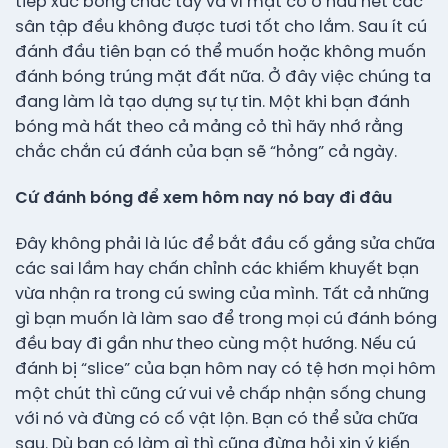
tiếp xúc bóng chắc tay và vì mặt cỏ ở hầu hết các
sân tập đều không được tươi tốt cho lắm. Sau ít cú
đánh đầu tiên bạn có thể muốn hoặc không muốn
đánh bóng trúng mặt đất nữa. Ở đây việc chúng ta
đang làm là tạo dựng sự tự tin. Một khi bạn đánh
bóng mà hất theo cả mảng cỏ thì hãy nhớ rằng
chắc chắn cú đánh của bạn sẽ “hỏng” cả ngày.
Cứ đánh bóng để xem hôm nay nó bay đi đâu
Đây không phải là lúc để bắt đầu cố gắng sửa chữa
các sai lầm hay chấn chỉnh các khiếm khuyết bạn
vừa nhận ra trong cú swing của mình. Tất cả những
gì bạn muốn là làm sao để trong mọi cú đánh bóng
đều bay đi gần như theo cùng một hướng. Nếu cú
đánh bị “slice” của bạn hôm nay có tệ hơn mọi hôm
một chút thì cũng cứ vui vẻ chấp nhận sống chung
với nó và đừng có cố vật lộn. Bạn có thể sửa chữa
sau. Dù bạn có làm gì thì cũng đừng hỏi xin ý kiến