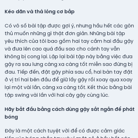
Kéo dãn và thả lỏng cơ bắp
Có vô số bài tập được gợi ý, nhưng hầu hết các gôn
thủ muốn những gì thật đơn giản. Những bài tập
yêu thích của tôi bao gồm hai tay cầm hai đầu gậy
và đưa lên cao quá đầu sao cho cánh tay vẫn
không bị cong lại. Lặp lại bài tập này bằng việc đưa
gậy ra sau lưng càng xa càng tốt miễn sao đừng bị
đau. Tiếp đến, đặt gậy phía sau cổ, hai bàn tay đặt
ở vị trí hai bên đầu để giữ lấy gậy rồi xoay qua xoay
lại một vài lần, càng xa càng tốt. Kết thúc bằng bài
tập swing vài lần với hai cây gậy cùng lúc.
Hãy bắt đầu bằng cách dùng gậy sắt ngắn để phát
bóng
Đây là một cách tuyệt vời để có được cảm giác