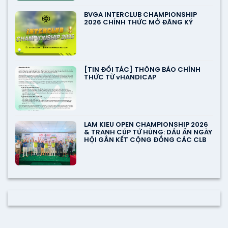
BVGA INTERCLUB CHAMPIONSHIP
2026 CHÍNH THỨC MỞ ĐĂNG KÝ
[TIN ĐỐI TÁC] THÔNG BÁO CHÍNH
THỨC TỪ vHANDICAP
LAM KIEU OPEN CHAMPIONSHIP 2026
& TRANH CÚP TỨ HÙNG: DẤU ẤN NGÀY
HỘI GẮN KẾT CỘNG ĐỒNG CÁC CLB