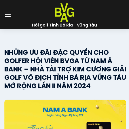
Skip
to
content
Hội golf Tỉnh Bà Rịa - Vũng Tàu
NHỮNG ƯU ĐÃI ĐẶC QUYỀN CHO
GOLFER HỘI VIÊN BVGA TỪ NAM Á
BANK – NHÀ TÀI TRỢ KIM CƯƠNG GIẢI
GOLF VÔ ĐỊCH TỈNH BÀ RỊA VŨNG TÀU
MỞ RỘNG LẦN II NĂM 2024