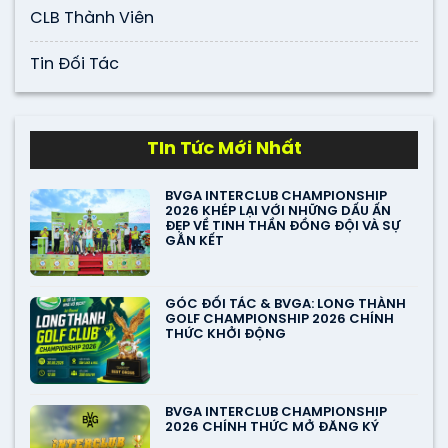
CLB Thành Viên
Tin Đối Tác
TIn Tức Mới Nhất
BVGA INTERCLUB CHAMPIONSHIP
2026 KHÉP LẠI VỚI NHỮNG DẤU ẤN
ĐẸP VỀ TINH THẦN ĐỒNG ĐỘI VÀ SỰ
GẮN KẾT
GÓC ĐỐI TÁC & BVGA: LONG THÀNH
GOLF CHAMPIONSHIP 2026 CHÍNH
THỨC KHỞI ĐỘNG
BVGA INTERCLUB CHAMPIONSHIP
2026 CHÍNH THỨC MỞ ĐĂNG KÝ