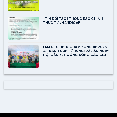
[TIN ĐỐI TÁC] THÔNG BÁO CHÍNH
THỨC TỪ vHANDICAP
LAM KIEU OPEN CHAMPIONSHIP 2026
& TRANH CÚP TỨ HÙNG: DẤU ẤN NGÀY
HỘI GẮN KẾT CỘNG ĐỒNG CÁC CLB