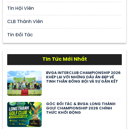
Tin Hội Viên
CLB Thành Viên
Tin Đối Tác
TIn Tức Mới Nhất
BVGA INTERCLUB CHAMPIONSHIP 2026
KHÉP LẠI VỚI NHỮNG DẤU ẤN ĐẸP VỀ
TINH THẦN ĐỒNG ĐỘI VÀ SỰ GẮN KẾT
GÓC ĐỐI TÁC & BVGA: LONG THÀNH
GOLF CHAMPIONSHIP 2026 CHÍNH
THỨC KHỞI ĐỘNG