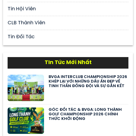
Tin Hội Viên
CLB Thành Viên
Tin Đối Tác
TIn Tức Mới Nhất
BVGA INTERCLUB CHAMPIONSHIP 2026
KHÉP LẠI VỚI NHỮNG DẤU ẤN ĐẸP VỀ
TINH THẦN ĐỒNG ĐỘI VÀ SỰ GẮN KẾT
GÓC ĐỐI TÁC & BVGA: LONG THÀNH
GOLF CHAMPIONSHIP 2026 CHÍNH
THỨC KHỞI ĐỘNG